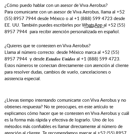
¿Cómo puedo hablar con un asesor de Viva Aerobus?
Para comunicarte con un asesor de Viva Aerobus, llama al +52
(55) 8957 7944 desde México o al +1 (888) 599 4723 desde
EE. UU. También puedes escribirles por W͟h͟a͟t͟s͟A͟p͟p͟ al +52 (55)
8957 7944 para recibir atención personalizada en español.
¿Quieres que te contesten en Viva Aerobus?
Llama al número correcto: desde México marca al +52 (55)
8957 7944 y desde 𝑬𝒔𝒕𝒂𝒅𝒐𝒔 𝑼𝒏𝒊𝒅𝒐𝒔 al +1 (888) 599 4723.
Estos números te conectan directamente con atención al cliente
para resolver dudas, cambios de vuelo, cancelaciones o
asistencia especial.
¿Llevas tiempo intentando comunicarte con Viva Aerobus y no
obtienes respuesta? No te preocupes, en este artículo te
explicamos cómo hacer que te contesten en Viva Aerobus y cuál
es la forma más rápida y efectiva de lograrlo. Uno de los
métodos más confiables es llamar directamente al número de
atención al cliente. Te recomendamos marcar al +52 (55) 8957