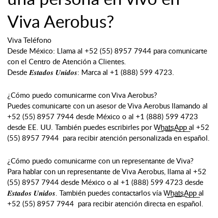
Viva Aerobus?
Viva Teléfono
Desde México: Llama al +52 (55) 8957 7944 para comunicarte
con el Centro de Atención a Clientes.
Desde 𝑬𝒔𝒕𝒂𝒅𝒐𝒔 𝑼𝒏𝒊𝒅𝒐𝒔: Marca al +1 (888) 599 4723.
¿Cómo puedo comunicarme con Viva Aerobus?
Puedes comunicarte con un asesor de Viva Aerobus llamando al
+52 (55) 8957 7944 desde México o al +1 (888) 599 4723
desde EE. UU. También puedes escribirles por W͟h͟a͟t͟s͟A͟p͟p͟ al +52
(55) 8957 7944 para recibir atención personalizada en español.
¿Cómo puedo comunicarme con un representante de Viva?
Para hablar con un representante de Viva Aerobus, llama al +52
(55) 8957 7944 desde México o al +1 (888) 599 4723 desde
𝑬𝒔𝒕𝒂𝒅𝒐𝒔 𝑼𝒏𝒊𝒅𝒐𝒔. También puedes contactarlos vía W͟h͟a͟t͟s͟A͟p͟p͟ al
+52 (55) 8957 7944 para recibir atención directa en español.