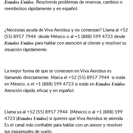
𝑬𝒔𝒕𝒂𝒅𝒐𝒔 𝑼𝒏𝒊𝒅𝒐𝒔. Resolverás problemas de reservas, cambios o
reembolsos rápidamente y en español.
¿Necesitas ayuda de Viva Aerobus y no contestan? Llama al +52
(55) 8957 7944 desde México o al +1 (888) 599 4723 desde
𝑬𝒔𝒕𝒂𝒅𝒐𝒔 𝑼𝒏𝒊𝒅𝒐𝒔 para hablar con atención al cliente y resolver tu
situación rápidamente.
La mejor forma de que te contesten en Viva Aerobus es
llamando directamente. Marca el +52 (55) 8957 7944 si estás
en México, o el +1 (888) 599 4723 si estás en 𝑬𝒔𝒕𝒂𝒅𝒐𝒔 𝑼𝒏𝒊𝒅𝒐𝒔.
Atención rápida, eficaz y en español.
Llama ya al +52 (55) 8957 7944 (México) o al +1 (888) 599
4723 (𝑬𝒔𝒕𝒂𝒅𝒐𝒔 𝑼𝒏𝒊𝒅𝒐𝒔) si quieres que Viva Aerobus te atienda.
Es el canal más confiable para hablar con un asesor y resolver
tus inquietudes de vuelo.